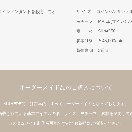
コインペンダントをお揃いでオ
サ イ ズ
コインペンダントS
モチーフ
MAILE(マイレ）/ 
素 材
Silver950
参考価格
￥45,000/total
製作期間
3週間
オーダーメイド品のご購入について
NUIHERE商品は基本的にすべてオーダーメイドとなっております。
掲載されている基本アイテムの形、サイズ、モチーフ、素材を変更して
カスタムメイド制作も可能ですのでお気軽にご相談ください。