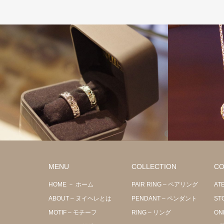
MENU
COLLECTION
CO
HOME － ホーム
PAIR RING – ペアリング
AT
ABOUT – ヌイヘレとは
PENDANT – ペンダント
ST
MOTIF – モチーフ
RING – リング
ON