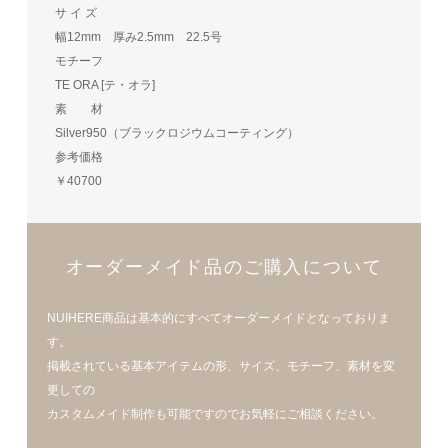
サ イ ズ
幅12mm 厚み2.5mm 22.5号
モチーフ
TE ORA [テ・オラ]
素 材
Silver950（ブラックロジウムコーティング）
参考価格
￥40700
オーダーメイド品のご購入について
NUIHERE商品は基本的にすべてオーダーメイドとなっておりま
す。
掲載されている基本アイテムの形、サイズ、モチーフ、素材を変
更しての
カスタムメイド制作も可能ですのでお気軽にご相談ください。