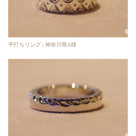
平打ちリング | 大阪府N様