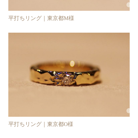
平打ちリング｜東京都O様