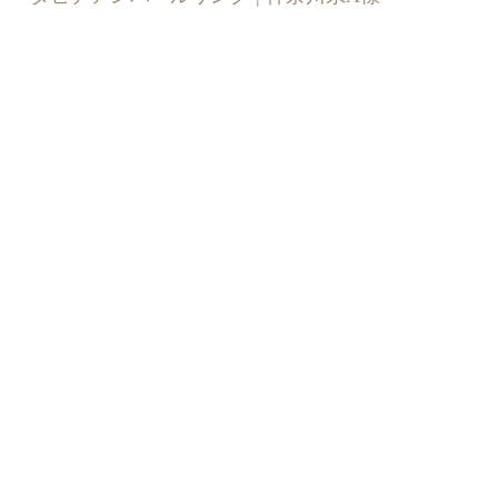
ハナウマリング | 東京都F様