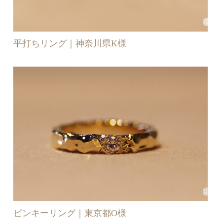
ピンキーリング｜東京都O様