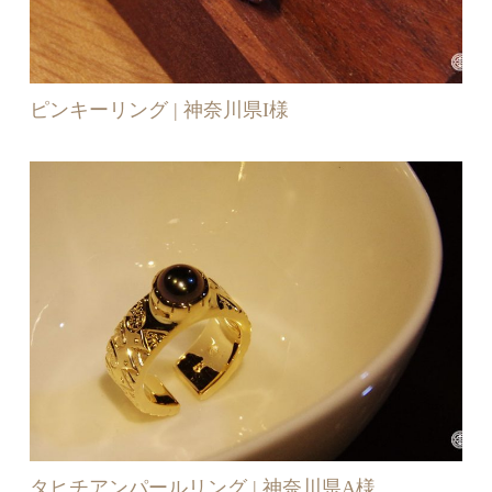
タヒチアンパールリング | 神奈川県A様