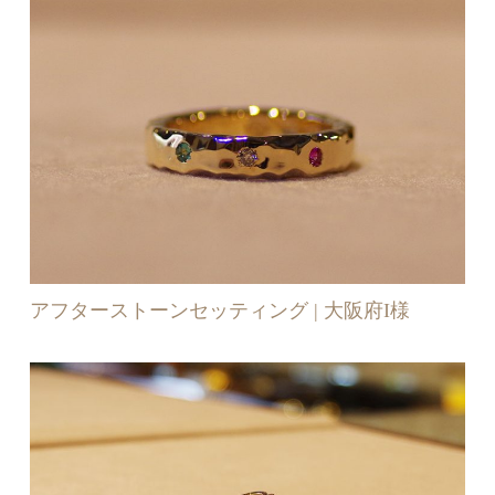
アフターストーンセッティング | 大阪府I様