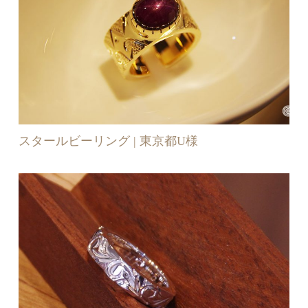
スタールビーリング | 東京都U様
ピンキーリング | 神奈川県I様