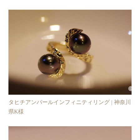
タヒチアンパールインフィニティリング | 神奈川
県K様