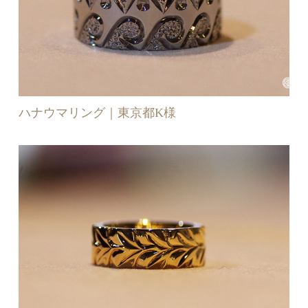
平打ちリング｜東京都M様