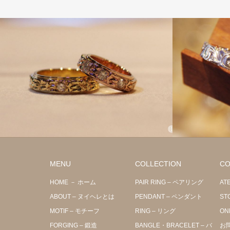
MENU
COLLECTION
CO
HOME － ホーム
PAIR RING – ペアリング
AT
ABOUT – ヌイヘレとは
PENDANT – ペンダント
ST
MOTIF – モチーフ
RING – リング
ON
FORGING – 鍛造
BANGLE・BRACELET – バ
お