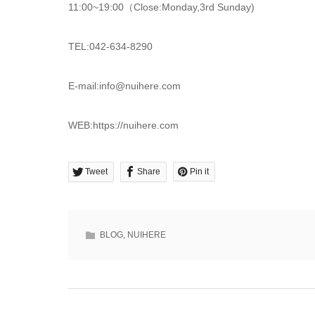
11:00~19:00（Close:Monday,3rd Sunday)
TEL:042-634-8290
E-mail:info@nuihere.com
WEB:https://nuihere.com
Tweet
Share
Pin it
BLOG
,
NUIHERE